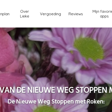
Over
Mijn favori
nplan
Vergoeding
Reviews
Lieke
apps
VAN DE NIEUWE WEG STOPPEN 
De Nieuwe Weg Stoppen met Roken: